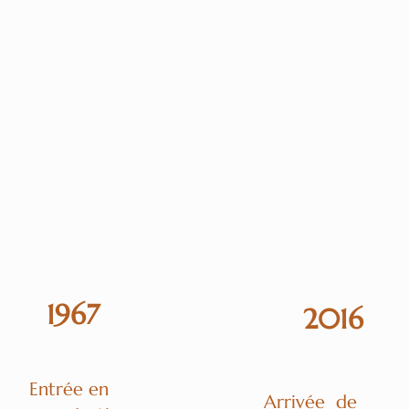
oisissent d'entreprendre une nouvelle aventure en construisant le 
an s'étend sur 30 hectares répartis sur différentes communes de 
ence et de l'IGP Var.
1967
2016
Entrée en
Arrivée de