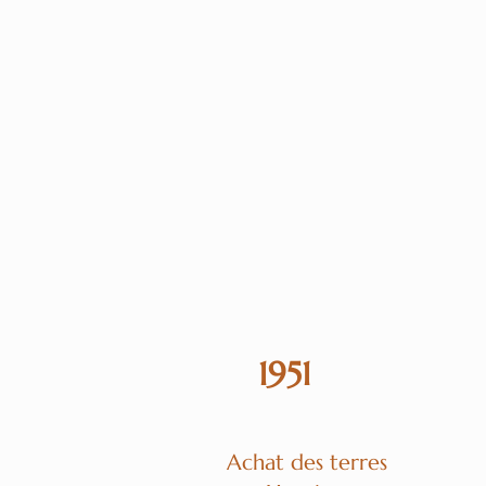
En 2017 Denis et son fils Alex ch
leurs propres vins.
Aujourd'hui le domaine de Cabaudr
de AOP Bandol, AOP côtes de Prov
1951
Achat des terres