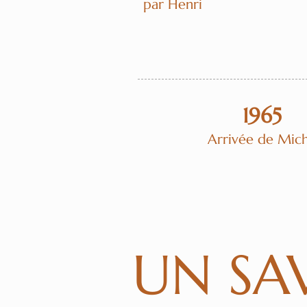
par Henri
1965
Arrivée de Mic
UN SAV