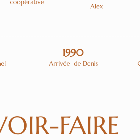
coopérative
Alex
1990
hel
Arrivée de Denis
OIR-FAIRE