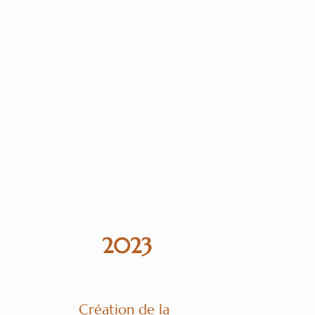
domaine viticole afin d'y produire
l'appellation, avec une production
2023
Création de la