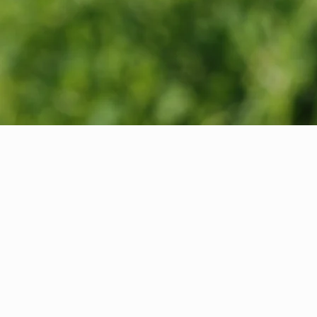
NOTRE
Le domaine de Cabaudran est impla
Henry Amic acquiert les terres v
l'exploitation en 1965, cet hérita