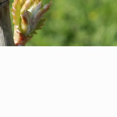
allée depuis les années 50 lorsque
les traces de son père et rejoint