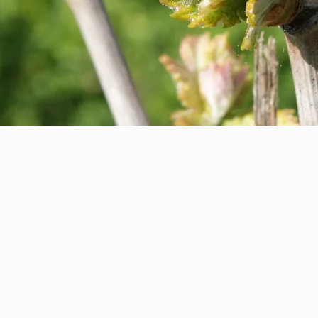
 HISTOIRE
nté au coeur de la plaine du Beausset, la famille Amic y est inst
iticoles et le vieux mas. Michel son fils, choisit de suivre 
ge se transmet sur 4 générations.